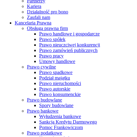
Partnerzy
Kariera
Działalność pro bono
Zaufali nam
Kancelaria Prawna
Obsługa prawna firm
Prawo handlowe i gospodarcze
Prawo spółek
Prawo nieuczciwej konkurencji
Prawo zamówień publicznych
Prawo pracy
Umowy handlowe
Prawo cywilne
Prawo spadkowe
Podział majątku
Prawo nieruchomości
Prawo autorskie
Prawo konsumenckie
Prawo budowlane
Spory budowlane
Prawo bankowe
Wyłudzenia bankowe
Sankcja Kredytu Darmowego
Pomoc Frankowiczom
Prawo podatkowe