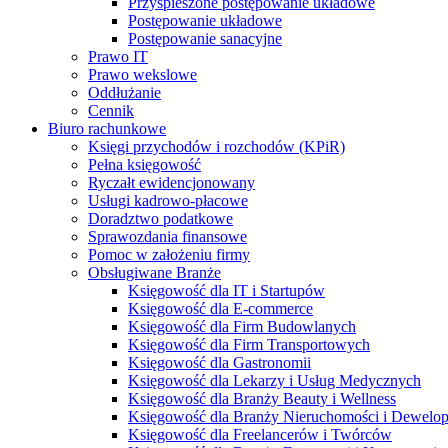
Przyspieszone postępowanie układowe
Postępowanie układowe
Postępowanie sanacyjne
Prawo IT
Prawo wekslowe
Oddłużanie
Cennik
Biuro rachunkowe
Księgi przychodów i rozchodów (KPiR)
Pełna księgowość
Ryczałt ewidencjonowany
Usługi kadrowo-płacowe
Doradztwo podatkowe
Sprawozdania finansowe
Pomoc w założeniu firmy
Obsługiwane Branże
Księgowość dla IT i Startupów
Księgowość dla E-commerce
Księgowość dla Firm Budowlanych
Księgowość dla Firm Transportowych
Księgowość dla Gastronomii
Księgowość dla Lekarzy i Usług Medycznych
Księgowość dla Branży Beauty i Wellness
Księgowość dla Branży Nieruchomości i Dewelo
Księgowość dla Freelancerów i Twórców