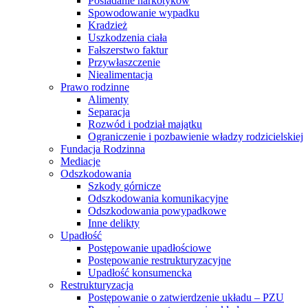
Posiadanie narkotyków
Spowodowanie wypadku
Kradzież
Uszkodzenia ciała
Fałszerstwo faktur
Przywłaszczenie
Niealimentacja
Prawo rodzinne
Alimenty
Separacja
Rozwód i podział majątku
Ograniczenie i pozbawienie władzy rodzicielskiej
Fundacja Rodzinna
Mediacje
Odszkodowania
Szkody górnicze
Odszkodowania komunikacyjne
Odszkodowania powypadkowe
Inne delikty
Upadłość
Postępowanie upadłościowe
Postępowanie restrukturyzacyjne
Upadłość konsumencka
Restrukturyzacja
Postępowanie o zatwierdzenie układu – PZU