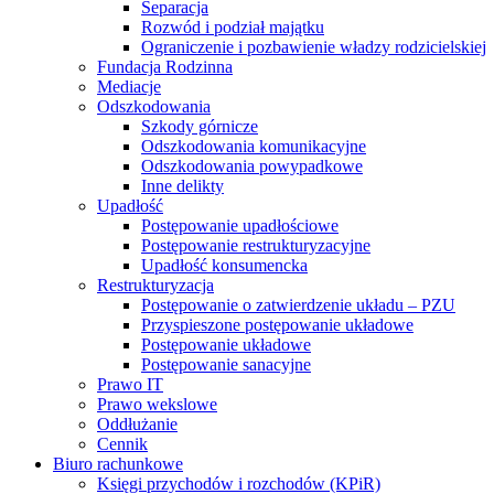
Separacja
Rozwód i podział majątku
Ograniczenie i pozbawienie władzy rodzicielskiej
Fundacja Rodzinna
Mediacje
Odszkodowania
Szkody górnicze
Odszkodowania komunikacyjne
Odszkodowania powypadkowe
Inne delikty
Upadłość
Postępowanie upadłościowe
Postępowanie restrukturyzacyjne
Upadłość konsumencka
Restrukturyzacja
Postępowanie o zatwierdzenie układu – PZU
Przyspieszone postępowanie układowe
Postępowanie układowe
Postępowanie sanacyjne
Prawo IT
Prawo wekslowe
Oddłużanie
Cennik
Biuro rachunkowe
Księgi przychodów i rozchodów (KPiR)