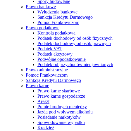
Spory budowlane
Prawo bankowe
Wyłudzenia bankowe
Sankcja Kredytu Darmowego
Pomoc Frankowiczom
Prawo podatkowe
Kontrola podatkowa
Podatek dochodowy od osób fizycznych
Podatek dochodowy od osób prawnych
Podatek VAT
Podatek akcyzowy
Podwójne opodatkowanie
Podatek od przychodów nieujawnionych
Prawo administracyjne
Pomoc Frankowiczom
Sankcja Kredytu Darmowego
Prawo karne
Prawo karne skarbowe
Prawo karne gospodarcze
Areszt
Pranie brudnych pieniędzy
Jazda pod wpływem alkoholu
Posiadanie narkotyków
Spowodowanie wypadku
Kradzież