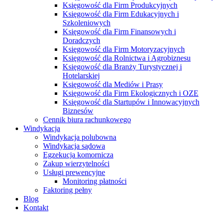
Księgowość dla Firm Produkcyjnych
Księgowość dla Firm Edukacyjnych i
Szkoleniowych
Księgowość dla Firm Finansowych i
Doradczych
Księgowość dla Firm Motoryzacyjnych
Księgowość dla Rolnictwa i Agrobiznesu
Księgowość dla Branży Turystycznej i
Hotelarskiej
Księgowość dla Mediów i Prasy
Księgowość dla Firm Ekologicznych i OZE
Księgowość dla Startupów i Innowacyjnych
Biznesów
Cennik biura rachunkowego
Windykacja
Windykacja polubowna
Windykacja sądowa
Egzekucja komornicza
Zakup wierzytelności
Usługi prewencyjne
Monitoring płatności
Faktoring pełny
Blog
Kontakt