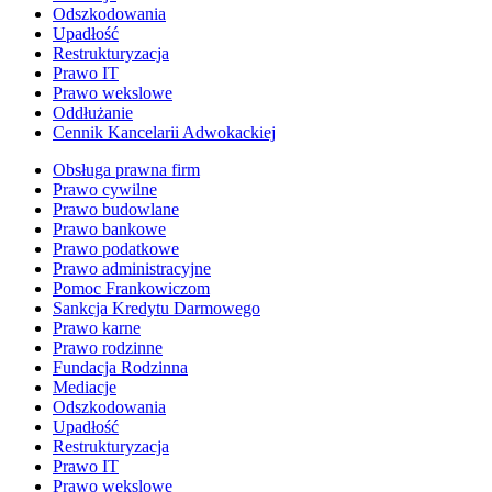
Odszkodowania
Upadłość
Restrukturyzacja
Prawo IT
Prawo wekslowe
Oddłużanie
Cennik Kancelarii Adwokackiej
Obsługa prawna firm
Prawo cywilne
Prawo budowlane
Prawo bankowe
Prawo podatkowe
Prawo administracyjne
Pomoc Frankowiczom
Sankcja Kredytu Darmowego
Prawo karne
Prawo rodzinne
Fundacja Rodzinna
Mediacje
Odszkodowania
Upadłość
Restrukturyzacja
Prawo IT
Prawo wekslowe