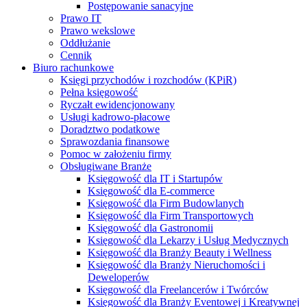
Postępowanie sanacyjne
Prawo IT
Prawo wekslowe
Oddłużanie
Cennik
Biuro rachunkowe
Księgi przychodów i rozchodów (KPiR)
Pełna księgowość
Ryczałt ewidencjonowany
Usługi kadrowo-płacowe
Doradztwo podatkowe
Sprawozdania finansowe
Pomoc w założeniu firmy
Obsługiwane Branże
Księgowość dla IT i Startupów
Księgowość dla E-commerce
Księgowość dla Firm Budowlanych
Księgowość dla Firm Transportowych
Księgowość dla Gastronomii
Księgowość dla Lekarzy i Usług Medycznych
Księgowość dla Branży Beauty i Wellness
Księgowość dla Branży Nieruchomości i
Deweloperów
Księgowość dla Freelancerów i Twórców
Księgowość dla Branży Eventowej i Kreatywnej