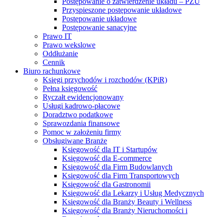
Postępowanie o zatwierdzenie układu – PZU
Przyspieszone postępowanie układowe
Postępowanie układowe
Postępowanie sanacyjne
Prawo IT
Prawo wekslowe
Oddłużanie
Cennik
Biuro rachunkowe
Księgi przychodów i rozchodów (KPiR)
Pełna księgowość
Ryczałt ewidencjonowany
Usługi kadrowo-płacowe
Doradztwo podatkowe
Sprawozdania finansowe
Pomoc w założeniu firmy
Obsługiwane Branże
Księgowość dla IT i Startupów
Księgowość dla E-commerce
Księgowość dla Firm Budowlanych
Księgowość dla Firm Transportowych
Księgowość dla Gastronomii
Księgowość dla Lekarzy i Usług Medycznych
Księgowość dla Branży Beauty i Wellness
Księgowość dla Branży Nieruchomości i