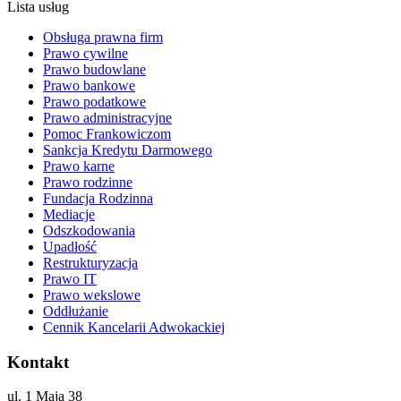
Lista usług
Obsługa prawna firm
Prawo cywilne
Prawo budowlane
Prawo bankowe
Prawo podatkowe
Prawo administracyjne
Pomoc Frankowiczom
Sankcja Kredytu Darmowego
Prawo karne
Prawo rodzinne
Fundacja Rodzinna
Mediacje
Odszkodowania
Upadłość
Restrukturyzacja
Prawo IT
Prawo wekslowe
Oddłużanie
Cennik Kancelarii Adwokackiej
Kontakt
ul. 1 Maja 38