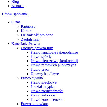
Blog
Kontakt
Umów spotkanie
O nas
Partnerzy
Kariera
Działalność pro bono
Zaufali nam
Kancelaria Prawna
Obsługa prawna firm
Prawo handlowe i gospodarcze
Prawo spółek
Prawo nieuczciwej konkurencji
Prawo zamówień publicznych
Prawo pracy
Umowy handlowe
Prawo cywilne
Prawo spadkowe
Podział majątku
Prawo nieruchomości
Prawo autorskie
Prawo konsumenckie
Prawo budowlane