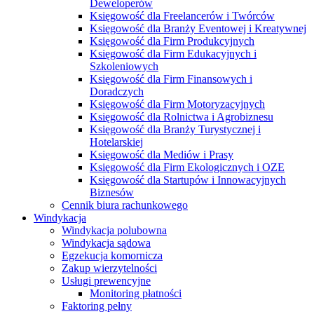
Deweloperów
Księgowość dla Freelancerów i Twórców
Księgowość dla Branży Eventowej i Kreatywnej
Księgowość dla Firm Produkcyjnych
Księgowość dla Firm Edukacyjnych i
Szkoleniowych
Księgowość dla Firm Finansowych i
Doradczych
Księgowość dla Firm Motoryzacyjnych
Księgowość dla Rolnictwa i Agrobiznesu
Księgowość dla Branży Turystycznej i
Hotelarskiej
Księgowość dla Mediów i Prasy
Księgowość dla Firm Ekologicznych i OZE
Księgowość dla Startupów i Innowacyjnych
Biznesów
Cennik biura rachunkowego
Windykacja
Windykacja polubowna
Windykacja sądowa
Egzekucja komornicza
Zakup wierzytelności
Usługi prewencyjne
Monitoring płatności
Faktoring pełny