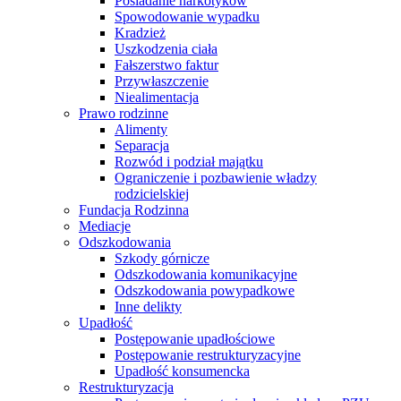
Posiadanie narkotyków
Spowodowanie wypadku
Kradzież
Uszkodzenia ciała
Fałszerstwo faktur
Przywłaszczenie
Niealimentacja
Prawo rodzinne
Alimenty
Separacja
Rozwód i podział majątku
Ograniczenie i pozbawienie władzy
rodzicielskiej
Fundacja Rodzinna
Mediacje
Odszkodowania
Szkody górnicze
Odszkodowania komunikacyjne
Odszkodowania powypadkowe
Inne delikty
Upadłość
Postępowanie upadłościowe
Postępowanie restrukturyzacyjne
Upadłość konsumencka
Restrukturyzacja