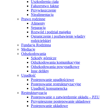
Uszkodzenia ciała
Fałszerstwo faktur
Przywłaszczenie
Niealimentacja
Prawo rodzinne
Alimenty
Separacja
Rozwód i podział majątku
Ograniczenie i pozbawienie władzy
rodzicielskiej
Fundacja Rodzinna
Mediacje
Odszkodowania
Szkody górnicze
Odszkodowania komunikacyjne
Odszkodowania powypadkowe
Inne delikty
Upadłość
Postępowanie upadłościowe
Postępowanie restrukturyzacyjne
Upadłość konsumencka
Restrukturyzacja
Postępowanie o zatwierdzenie układu – PZU
Przyspieszone postępowanie układowe
Postępowanie układowe