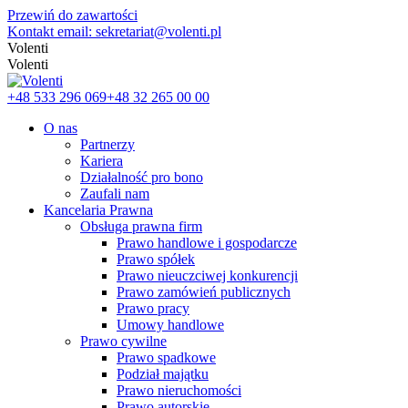
Przewiń do zawartości
Kontakt email: sekretariat@volenti.pl
Volenti
Volenti
+48 533 296 069
+48 32 265 00 00
O nas
Partnerzy
Kariera
Działalność pro bono
Zaufali nam
Kancelaria Prawna
Obsługa prawna firm
Prawo handlowe i gospodarcze
Prawo spółek
Prawo nieuczciwej konkurencji
Prawo zamówień publicznych
Prawo pracy
Umowy handlowe
Prawo cywilne
Prawo spadkowe
Podział majątku
Prawo nieruchomości
Prawo autorskie