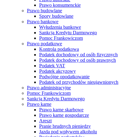
Prawo konsumenckie
Prawo budowlane
Spory budowlane
Prawo bankowe
Wyłudzenia bankowe
Sankcja Kredytu Darmowego
Pomoc Frankowiczom
Prawo podatkowe
Kontrola podatkowa
Podatek dochodowy od osób fizycznych
Podatek dochodowy od osób prawnych
Podatek VAT
Podatek akcyzowy
Podwójne opodatkowanie
Podatek od przychodów nieujawnionych
Prawo administracyjne
Pomoc Frankowiczom
Sankcja Kredytu Darmowego
Prawo karne
Prawo karne skarbowe
Prawo karne gospodarcze
Areszt
Pranie brudnych pieniędzy
Jazda pod wpływem alkoholu