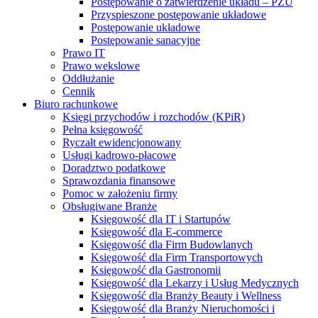
Postępowanie o zatwierdzenie układu – PZU
Przyspieszone postępowanie układowe
Postępowanie układowe
Postępowanie sanacyjne
Prawo IT
Prawo wekslowe
Oddłużanie
Cennik
Biuro rachunkowe
Księgi przychodów i rozchodów (KPiR)
Pełna księgowość
Ryczałt ewidencjonowany
Usługi kadrowo-płacowe
Doradztwo podatkowe
Sprawozdania finansowe
Pomoc w założeniu firmy
Obsługiwane Branże
Księgowość dla IT i Startupów
Księgowość dla E-commerce
Księgowość dla Firm Budowlanych
Księgowość dla Firm Transportowych
Księgowość dla Gastronomii
Księgowość dla Lekarzy i Usług Medycznych
Księgowość dla Branży Beauty i Wellness
Księgowość dla Branży Nieruchomości i