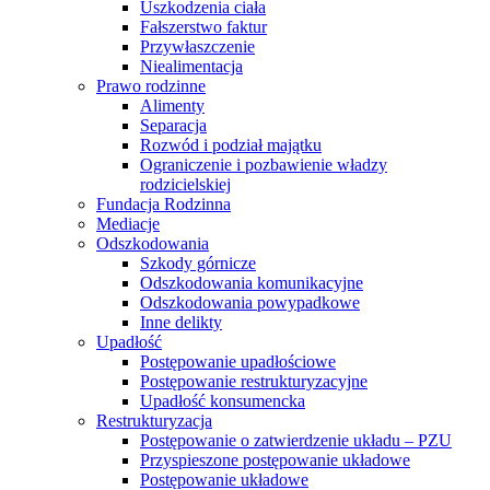
Uszkodzenia ciała
Fałszerstwo faktur
Przywłaszczenie
Niealimentacja
Prawo rodzinne
Alimenty
Separacja
Rozwód i podział majątku
Ograniczenie i pozbawienie władzy
rodzicielskiej
Fundacja Rodzinna
Mediacje
Odszkodowania
Szkody górnicze
Odszkodowania komunikacyjne
Odszkodowania powypadkowe
Inne delikty
Upadłość
Postępowanie upadłościowe
Postępowanie restrukturyzacyjne
Upadłość konsumencka
Restrukturyzacja
Postępowanie o zatwierdzenie układu – PZU
Przyspieszone postępowanie układowe
Postępowanie układowe