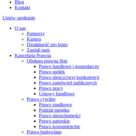
Blog
Kontakt
Umów spotkanie
O nas
Partnerzy
Kariera
Działalność pro bono
Zaufali nam
Kancelaria Prawna
Obsługa prawna firm
Prawo handlowe i gospodarcze
Prawo spółek
Prawo nieuczciwej konkurencji
Prawo zamówień publicznych
Prawo pracy
Umowy handlowe
Prawo cywilne
Prawo spadkowe
Podział majątku
Prawo nieruchomości
Prawo autorskie
Prawo konsumenckie
Prawo budowlane