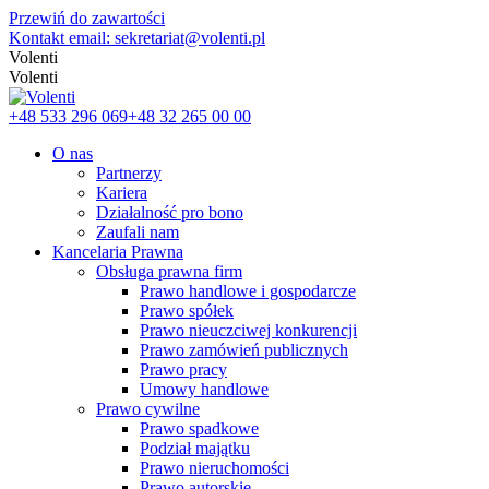
Przewiń do zawartości
Kontakt email: sekretariat@volenti.pl
Volenti
Volenti
+48 533 296 069
+48 32 265 00 00
O nas
Partnerzy
Kariera
Działalność pro bono
Zaufali nam
Kancelaria Prawna
Obsługa prawna firm
Prawo handlowe i gospodarcze
Prawo spółek
Prawo nieuczciwej konkurencji
Prawo zamówień publicznych
Prawo pracy
Umowy handlowe
Prawo cywilne
Prawo spadkowe
Podział majątku
Prawo nieruchomości
Prawo autorskie