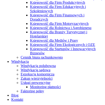
Księgowość dla Firm Produkcyjnych
Księgowość dla Firm Edukacyjnych i
Szkoleniowych
Księgowość dla Firm Finansowych i
Doradczych
Księgowość dla Firm Motoryzacyjnych
Księgowość dla Rolnictwa i Agrobiznesu
Księgowość dla Branży Turystycznej i
Hotelarskiej
Księgowość dla Mediów i Prasy
Księgowość dla Firm Ekologicznych i OZE
Księgowość dla Startupów i Innowacyjnych
Biznesów
Cennik biura rachunkowego
Windykacja
Windykacja polubowna
Windykacja sądowa
Egzekucja komornicza
Zakup wierzytelności
Usługi prewencyjne
Monitoring płatności
Faktoring pełny
Blog
Kontakt