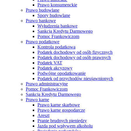
Prawo konsumenckie
Prawo budowlane
Spory budowlane
Prawo bankowe
Wyłudzenia bankowe
Sankcja Kredytu Darmowego
Pomoc Frankowiczom
Prawo podatkowe
Kontrola podatkowa
Podatek dochodowy od osób fizycznych
Podatek dochodowy od osób prawnych
Podatek VAT
Podatek akcyzowy
Podwójne opodatkowanie
Podatek od przychodów nieujawnionych
Prawo administracyjne
Pomoc Frankowiczom
Sankcja Kredytu Darmowego
Prawo karne
Prawo karne skarbowe
Prawo karne gospodarcze
Areszt
Pranie brudnych pieniędzy
Jazda pod wpływem alkoholu