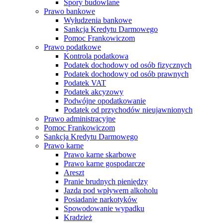
Spory budowlane
Prawo bankowe
Wyłudzenia bankowe
Sankcja Kredytu Darmowego
Pomoc Frankowiczom
Prawo podatkowe
Kontrola podatkowa
Podatek dochodowy od osób fizycznych
Podatek dochodowy od osób prawnych
Podatek VAT
Podatek akcyzowy
Podwójne opodatkowanie
Podatek od przychodów nieujawnionych
Prawo administracyjne
Pomoc Frankowiczom
Sankcja Kredytu Darmowego
Prawo karne
Prawo karne skarbowe
Prawo karne gospodarcze
Areszt
Pranie brudnych pieniędzy
Jazda pod wpływem alkoholu
Posiadanie narkotyków
Spowodowanie wypadku
Kradzież