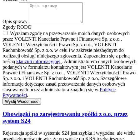
Opis sprawy
Zgody RODO
Wyrażam zgodę na przetwarzanie moich danych osobowych
przez VOLENTI Kancelarie Prawne i Finansowe Sp. z o.o.,
VOLENTI Wierzytelności i Prawo Sp. z o.o., VOLENTI
Rachunkowość Sp. z o.o. w celu i w zakresie niezbędnym do
realizacji obsługi niniejszego zgłoszenia. Zapoznałem się z pełną
treścią
klauzuli informacyjnej
. Administratorem danych osobowych
podanych w formularzu kontaktowym jest VOLENTI Kancelarie
Prawne i Finansowe Sp. z o.o. , VOLENTI Wierzytelności i Prawo
Sp. z o.o. i VOLENTI Rachunkowość Sp. z o.o. Szczegółowe
informacje dotyczące zasad przetwarzania danych osobowych
stosowanych przez administratora znajdują się w
Polityce
Prywatności
.
Wyślij Wiadomość
Obowiązki po zarejestrowaniu spółki z o.o. przez
system S24
Rejestracja spółki w systemie S24 jest szybka i wygodna, ale wielu
przedsiębiorców nie wie, że po wpisie do KRS trzeba jeszcze