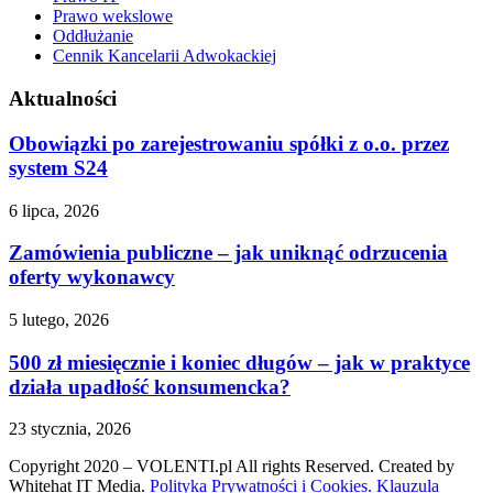
Prawo wekslowe
Oddłużanie
Cennik Kancelarii Adwokackiej
Aktualności
Obowiązki po zarejestrowaniu spółki z o.o. przez
system S24
6 lipca, 2026
Zamówienia publiczne – jak uniknąć odrzucenia
oferty wykonawcy
5 lutego, 2026
500 zł miesięcznie i koniec długów – jak w praktyce
działa upadłość konsumencka?
23 stycznia, 2026
Copyright 2020 – VOLENTI.pl All rights Reserved. Created by
Whitehat IT Media.
Polityka Prywatności i Cookies.
Klauzula