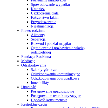
Posiadanie narkotyków
Spowodowanie wypadku
Kradzież
Uszkodzenia ciała
Fałszerstwo faktur
Przywłaszczenie
Niealimentacja
Prawo rodzinne
Alimenty
Separacja
Rozwód i podział majątku
Ograniczenie i pozbawienie władzy
rodzicielskiej
Fundacja Rodzinna
Mediacje
Odszkodowania
Szkody górnicze
Odszkodowania komunikacyjne
Odszkodowania powypadkowe
Inne delikty
Upadłość
Postępowanie upadłościowe
Postępowanie restrukturyzacyjne
Upadłość konsumencka
Restrukturyzacja