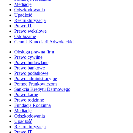
Mediacje
Odszkodowania
Upadłość
Restrukturyzacja
Prawo IT
Prawo wekslowe
Oddłużanie
Cennik Kancelarii Adwokackiej
Obsługa prawna firm
Prawo cywilne
Prawo budowlane
Prawo bankowe
Prawo podatkowe
Prawo administracyjne
Pomoc Frankowiczom
Sankcja Kredytu Darmowego
Prawo karne
Prawo rodzinne
Fundacja Rodzinna
Mediacje
Odszkodowania
Upadłość
Restrukturyzacja
Prawo IT