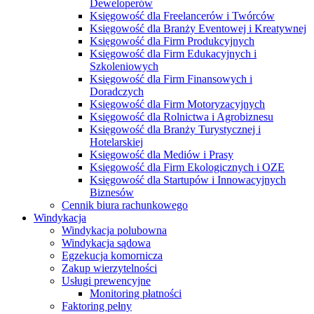
Deweloperów
Księgowość dla Freelancerów i Twórców
Księgowość dla Branży Eventowej i Kreatywnej
Księgowość dla Firm Produkcyjnych
Księgowość dla Firm Edukacyjnych i
Szkoleniowych
Księgowość dla Firm Finansowych i
Doradczych
Księgowość dla Firm Motoryzacyjnych
Księgowość dla Rolnictwa i Agrobiznesu
Księgowość dla Branży Turystycznej i
Hotelarskiej
Księgowość dla Mediów i Prasy
Księgowość dla Firm Ekologicznych i OZE
Księgowość dla Startupów i Innowacyjnych
Biznesów
Cennik biura rachunkowego
Windykacja
Windykacja polubowna
Windykacja sądowa
Egzekucja komornicza
Zakup wierzytelności
Usługi prewencyjne
Monitoring płatności
Faktoring pełny