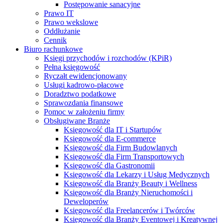
Postępowanie sanacyjne
Prawo IT
Prawo wekslowe
Oddłużanie
Cennik
Biuro rachunkowe
Księgi przychodów i rozchodów (KPiR)
Pełna księgowość
Ryczałt ewidencjonowany
Usługi kadrowo-płacowe
Doradztwo podatkowe
Sprawozdania finansowe
Pomoc w założeniu firmy
Obsługiwane Branże
Księgowość dla IT i Startupów
Księgowość dla E-commerce
Księgowość dla Firm Budowlanych
Księgowość dla Firm Transportowych
Księgowość dla Gastronomii
Księgowość dla Lekarzy i Usług Medycznych
Księgowość dla Branży Beauty i Wellness
Księgowość dla Branży Nieruchomości i
Deweloperów
Księgowość dla Freelancerów i Twórców
Księgowość dla Branży Eventowej i Kreatywnej