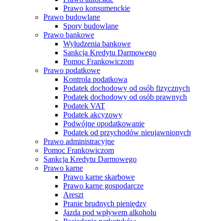
Prawo konsumenckie
Prawo budowlane
Spory budowlane
Prawo bankowe
Wyłudzenia bankowe
Sankcja Kredytu Darmowego
Pomoc Frankowiczom
Prawo podatkowe
Kontrola podatkowa
Podatek dochodowy od osób fizycznych
Podatek dochodowy od osób prawnych
Podatek VAT
Podatek akcyzowy
Podwójne opodatkowanie
Podatek od przychodów nieujawnionych
Prawo administracyjne
Pomoc Frankowiczom
Sankcja Kredytu Darmowego
Prawo karne
Prawo karne skarbowe
Prawo karne gospodarcze
Areszt
Pranie brudnych pieniędzy
Jazda pod wpływem alkoholu