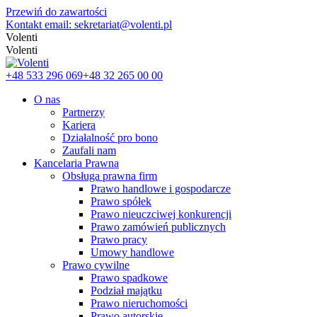
Przewiń do zawartości
Kontakt email: sekretariat@volenti.pl
Volenti
Volenti
+48 533 296 069
+48 32 265 00 00
O nas
Partnerzy
Kariera
Działalność pro bono
Zaufali nam
Kancelaria Prawna
Obsługa prawna firm
Prawo handlowe i gospodarcze
Prawo spółek
Prawo nieuczciwej konkurencji
Prawo zamówień publicznych
Prawo pracy
Umowy handlowe
Prawo cywilne
Prawo spadkowe
Podział majątku
Prawo nieruchomości
Prawo autorskie