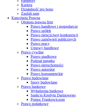
Partnerzy
Kariera
Działalność pro bono
Zaufali nam
Kancelaria Prawna
Obsługa prawna firm
Prawo handlowe i gospodarcze
Prawo spółek
Prawo nieuczciwej konkurencji
Prawo zamówień publicznych
Prawo pracy
Umowy handlowe
Prawo cywilne
Prawo spadkowe
Podział majątku
Prawo nieruchomości
Prawo autorskie
Prawo konsumenckie
Prawo budowlane
Spory budowlane
Prawo bankowe
Wyłudzenia bankowe
Sankcja Kredytu Darmowego
Pomoc Frankowiczom
Prawo podatkowe