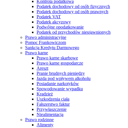
Kontrola podatkowa
Podatek dochodowy od osób fizycznych
Podatek dochodowy od osób prawnych
Podatek VAT
Podatek akcyzowy
Podwójne opodatkowanie
Podatek od przychodów nieujawnionych
Prawo administracyjne
Pomoc Frankowiczom
Sankcja Kredytu Darmowego
Prawo karne
Prawo karne skarbowe
Prawo karne gospodarcze
Areszt
Pranie brudnych pieniędzy
Jazda pod wpływem alkoholu
Posiadanie narkotyków
Spowodowanie wypadku
Kradzież
Uszkodzenia ciała
Fałszerstwo faktur
Przywłaszczenie
Niealimentacja
Prawo rodzinne
Alimenty