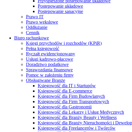
Przyspieszone postępowanie układowe
Postępowanie układowe
Postępowanie sanacyjne
Prawo IT
Prawo wekslowe
Oddłużanie
Cennik
Biuro rachunkowe
Księgi przychodów i rozchodów (KPiR)
Pełna księgowość
Ryczałt ewidencjonowany
Usługi kadrowo-płacowe
Doradztwo podatkowe
Sprawozdania finansowe
Pomoc w założeniu firmy
Obsługiwane Branże
Księgowość dla IT i Startupów
Księgowość dla E-commerce
Księgowość dla Firm Budowlanych
Księgowość dla Firm Transportowych
Księgowość dla Gastronomii
Księgowość dla Lekarzy i Usług Medycznych
Księgowość dla Branży Beauty i Wellness
Księgowość dla Branży Nieruchomości i Dewelo
Księgowość dla Freelancerów i Twórców