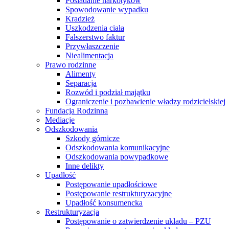
Posiadanie narkotyków
Spowodowanie wypadku
Kradzież
Uszkodzenia ciała
Fałszerstwo faktur
Przywłaszczenie
Niealimentacja
Prawo rodzinne
Alimenty
Separacja
Rozwód i podział majątku
Ograniczenie i pozbawienie władzy rodzicielskiej
Fundacja Rodzinna
Mediacje
Odszkodowania
Szkody górnicze
Odszkodowania komunikacyjne
Odszkodowania powypadkowe
Inne delikty
Upadłość
Postępowanie upadłościowe
Postępowanie restrukturyzacyjne
Upadłość konsumencka
Restrukturyzacja
Postępowanie o zatwierdzenie układu – PZU