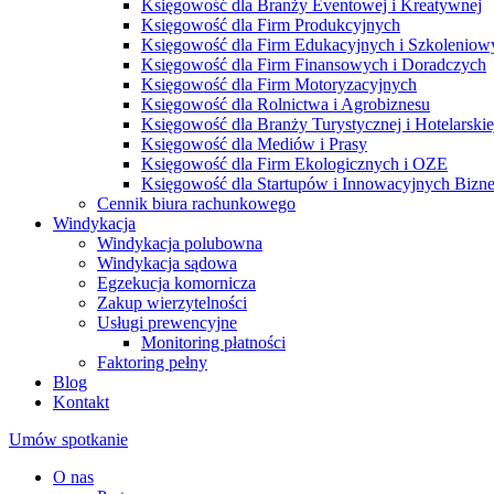
Księgowość dla Branży Eventowej i Kreatywnej
Księgowość dla Firm Produkcyjnych
Księgowość dla Firm Edukacyjnych i Szkoleniow
Księgowość dla Firm Finansowych i Doradczych
Księgowość dla Firm Motoryzacyjnych
Księgowość dla Rolnictwa i Agrobiznesu
Księgowość dla Branży Turystycznej i Hotelarskie
Księgowość dla Mediów i Prasy
Księgowość dla Firm Ekologicznych i OZE
Księgowość dla Startupów i Innowacyjnych Bizn
Cennik biura rachunkowego
Windykacja
Windykacja polubowna
Windykacja sądowa
Egzekucja komornicza
Zakup wierzytelności
Usługi prewencyjne
Monitoring płatności
Faktoring pełny
Blog
Kontakt
Umów spotkanie
O nas