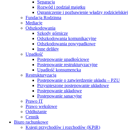
Separacja
Rozwód i podział majątku
Ograniczenie i pozbawienie władzy rodzicielskiej
Fundacja Rodzinna
Mediacje
Odszkodowania
Szkody górnicze
Odszkodowania komunikacyjne
Odszkodowania powypadkowe
Inne delikty
Upadłość
Postępowanie upadłościowe
Postępowanie restrukturyzacyjne
Upadłość konsumencka
Restrukturyzacja
Postępowanie o zatwierdzenie układu – PZU
Przyspieszone postępowanie układowe
Postępowanie układowe
Postępowanie sanacyjne
Prawo IT
Prawo wekslowe
Oddłużanie
Cennik
Biuro rachunkowe
Księgi przychodów i rozchodów (KPiR)